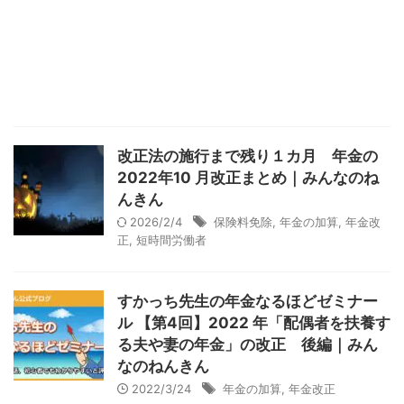
改正法の施行まで残り１カ月 年金の
2022年10 月改正まとめ｜みんなのね
んきん
2026/2/4
保険料免除
,
年金の加算
,
年金改
正
,
短時間労働者
すかっち先生の年金なるほどゼミナー
ル 【第4回】2022 年「配偶者を扶養す
る夫や妻の年金」の改正 後編｜みん
なのねんきん
2022/3/24
年金の加算
,
年金改正