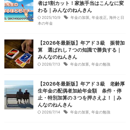
者は1割カット！家族手当はこんなに変
わる｜みんなのねんきん
2025/10/9
年金の加算
,
年金改正
,
海外と日
本の年金
【2026冬最新版】年アド３級 振替加
算 選ばれし７つの知識で勝負する｜
みんなのねんきん
2026/7/13
年金の加算
,
年金の勉強
【2026冬最新版】年アド３級 老齢厚
生年金の配偶者加給年金額 条件・停
止・特別加算の３つを押さえよ！｜み
んなのねんきん
2026/7/14
年金の加算
,
年金の勉強