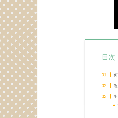
目次
何
過
出