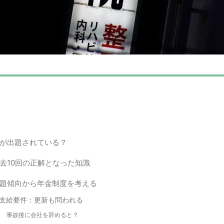
が出題されている？
去10回の正解となった知識
題傾向から年金制度を考える
支給要件：更新も問われる
事故後に会社を辞めると？