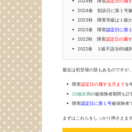
2024秋 障害
認定日の属
2024春 初診日に第１号
2023秋 障害等級は１級
2023春 障害
認定日に第
2022秋 障害
認定日の属
2022春 ３級不該当65
最近は初登場の肢もあるのですが
障害
認定日の属する月まで
を
20歳未満
の被保険者期間も計
障害
認定日に第１号
被保険者
まずはこれらをしっかり押さえま