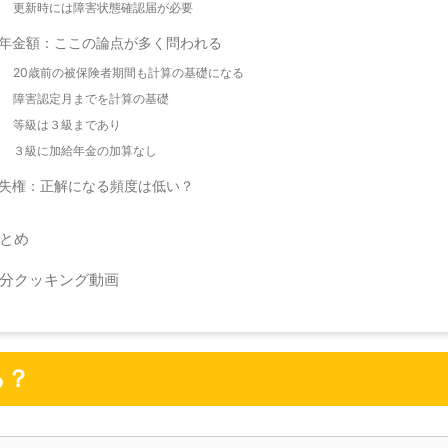
更新時には障害状態確認届が必要
年金額：ここの論点が多く問われる
20歳前の被保険者期間も計算の基礎になる
障害認定月までを計算の基礎
等級は３級まであり
３級に加給年金の加算なし
失権：正解になる頻度は低い？
とめ
分クッキング動画
る？