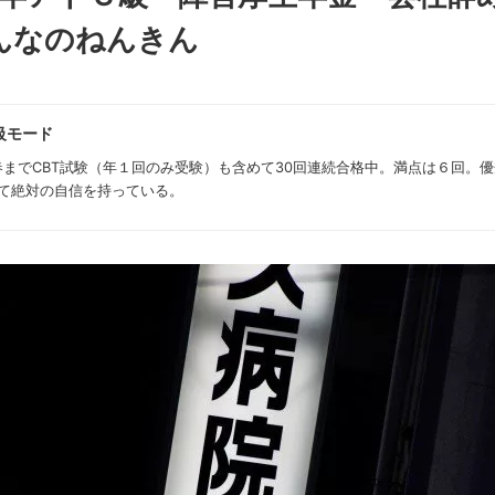
んなのねんきん
級モード
年春までCBT試験（年１回のみ受験）も含めて30回連続合格中。満点は６回。
て絶対の自信を持っている。