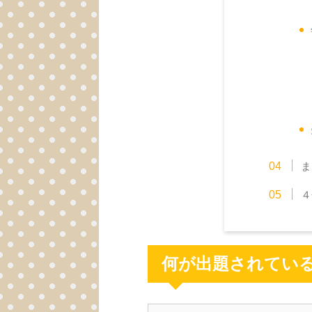
ま
４
何が出題されてい