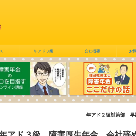
ス
年アド３級
会社概要
お
年アド２級対策部 早期割引実
】年アド３級 障害厚生年金 会社辞