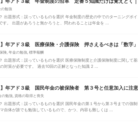
新版】年アド３級 年金制度の沿革 定番５知識だけは覚えとく
金の勉強
？ 出題形式：誤っているものを選択 年金制度の歴史の中でのターニングポイ
す。 出題があろうと無かろうと、問われることは年金を ...
新版】年アド３級 医療保険・介護保険 押さえるべきは「数字
保険
,
年金の勉強
,
標準報酬
？ 出題形式：誤っているものを選択 医療保険制度と介護保険制度に関して基
対策が必要です。 過去10回の正解となった知識 2 ...
新版】年アド３級 国民年金の被保険者 第３号と任意加入に注
金の勉強
,
資格の取得と喪失
？ 出題形式：誤っているものを選択 国民年金の第１号から第３号までの強
マ自体が誰でも勉強しているもので、かつ、内容も難しくは ...