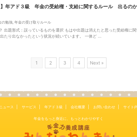
新版】年アド３級 年金の受給権・支給に関するルール 出るの
金の勉強
,
年金の受け取りルール
？ 出題形式：誤っているものを選択 もはや出題は消えたと思った受給権に関す
出たり出なかったという状況が続いています。 一体ど ...
1
2
3
4
Next »
ニュース
サービス
年アド３級
会社概要
お問い合わせ
サイト
年金をもっと身近に、もっとわかりやすく