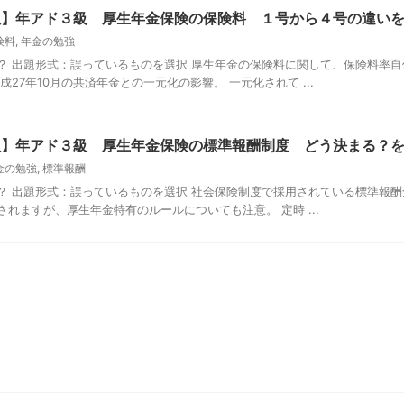
新版】年アド３級 厚生年金保険の保険料 １号から４号の違い
険料
,
年金の勉強
？ 出題形式：誤っているものを選択 厚生年金の保険料に関して、保険料率
成27年10月の共済年金との一元化の影響。 一元化されて ...
新版】年アド３級 厚生年金保険の標準報酬制度 どう決まる？
金の勉強
,
標準報酬
？ 出題形式：誤っているものを選択 社会保険制度で採用されている標準報酬
れますが、厚生年金特有のルールについても注意。 定時 ...