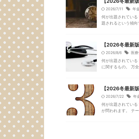
【2026冬最
2026/7/11
年
何が出題されている
題されるという傾向で
【2026冬最
2026/8/6
医療
何が出題されている
に関するもの。 万全の
【2026冬最
2026/7/22
年
何が出題されている
が問われます。 テー