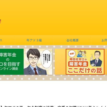
ス
年アド３級
会社概要
お