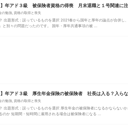
新版】年アド３級 被保険者資格の得喪 月末退職と１号関連に
金の勉強
,
資格の取得と喪失
？ 出題形式：誤っているものを選択 2021春から国年と厚年の論点が合併し
と別々の問題だったのです。 国年・厚年共通事項の被 ...
新版】年アド３級 厚生年金保険の被保険者 社長は入る？入ら
金の勉強
,
資格の取得と喪失
？ 出題形式：誤っているものを選択 厚生年金の被保険者になるかならないか
のか 短期間・短時間に雇用される場合は被保険者になる ...