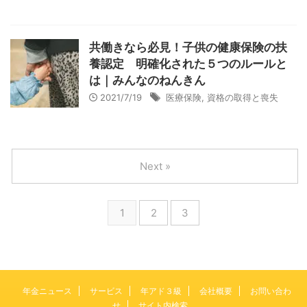
共働きなら必見！子供の健康保険の扶
養認定 明確化された５つのルールと
は｜みんなのねんきん
2021/7/19
医療保険
,
資格の取得と喪失
Next »
1
2
3
年金ニュース
サービス
年アド３級
会社概要
お問い合わ
せ
サイト内検索