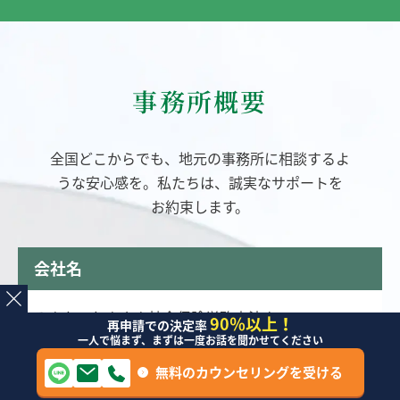
事務所概要
全国どこからでも、地元の事務所に相談するよ
うな安心感を。
私たちは、誠実なサポートを
お約束します。
会社名
みんなのねんきん社会保険労務士法人
90％以上！
再申請での決定率
一人で悩まず、まずは一度お話を聞かせてください
設立
無料のカウンセリングを受ける