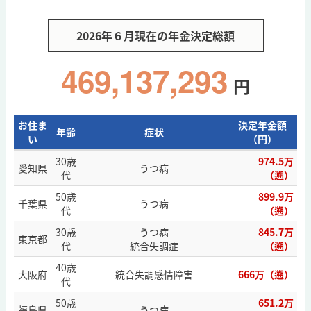
2026年６月現在の年金決定総額
469,137,293
円
お住ま
決定年金額
年齢
症状
い
（円）
30歳
974.5万
愛知県
うつ病
代
（遡）
50歳
899.9万
千葉県
うつ病
代
（遡）
30歳
うつ病
845.7万
東京都
代
統合失調症
（遡）
40歳
大阪府
統合失調感情障害
666万（遡）
代
50歳
651.2万
福島県
うつ病