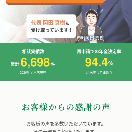
代表 岡田 真樹
も
受け取っています !
岡田 真樹
代表
相談実績数
再申請での年金決定率
6,698
94.4
%
累計
件
2026年７月末現在
2025年12月末現在
お客様からの感謝の声
お客様の声を多数いただいています。
その一部をご紹介いたします。