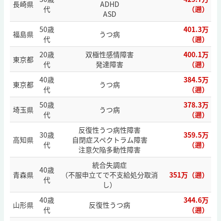
長崎県
ADHD
代
（遡）
ASD
50歳
401.3万
福島県
うつ病
代
（遡）
20歳
双極性感情障害
400.1万
東京都
代
発達障害
（遡）
40歳
384.5万
東京都
うつ病
代
（遡）
50歳
378.3万
埼玉県
うつ病
代
（遡）
反復性うつ病性障害
30歳
359.5万
高知県
自閉症スペクトラム障害
代
（遡）
注意欠陥多動性障害
統合失調症
40歳
青森県
（不服申立てで不支給処分取消
351万（遡）
代
し）
40歳
344.6万
山形県
反復性うつ病
代
（遡）