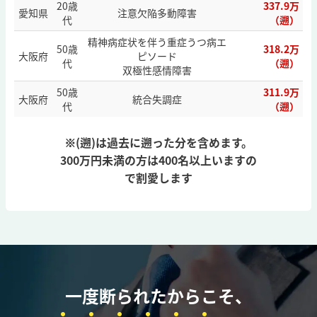
20歳
337.9万
愛知県
注意欠陥多動障害
代
（遡）
精神病症状を伴う重症うつ病エ
50歳
318.2万
大阪府
ピソード
代
（遡）
双極性感情障害
50歳
311.9万
大阪府
統合失調症
代
（遡）
※(遡)は過去に遡った分を含めます。
300万円未満の方は400名以上いますの
で割愛します
一度断られたからこそ、