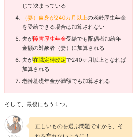
じて決まっている
（妻）自身が240カ月以上
の老齢厚生年金
を受給できる場合は加算されない
夫が
障害厚生年金
受給でも配偶者加給年
金額の対象者（妻）に加算される
夫が
在職定時改定
で240ヶ月以上となれば
加算される
老齢基礎年金が満額でも加算される
そして、最後にもう１つ。
正しいものを選ぶ問題ですから、そ
れを忘れないように！
シモムー