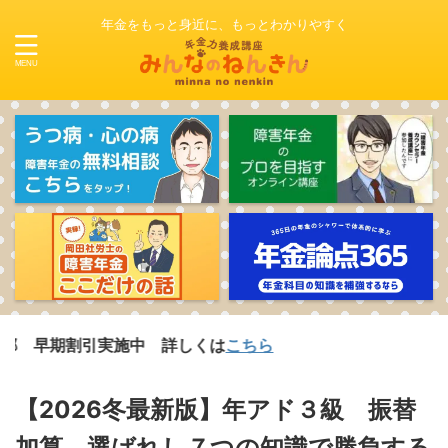
年金をもっと身近に、もっとわかりやすく
引実施中 詳しくは
こちら
【2026冬最新版】年アド３級 振替
加算 選ばれし７つの知識で勝負する