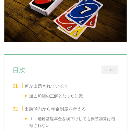
目次
CLOSE
何が出題されている？
過去10回の正解となった知識
出題傾向から年金制度を考える
１ 老齢基礎年金を繰下げしても振替加算は増
額されない