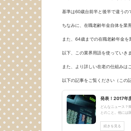
基準は60歳台前半と後半で違うの
ちなみに、在職老齢年金自体を業界
また、64歳までの在職老齢年金を
以下、この業界用語を使っていき
また、より詳しい在老の仕組みは
以下の記事をご覧ください（この
発表！2017
どんなニュース？簡
とのこと。他には国
続きを見る