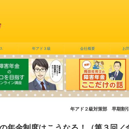
ス
年アド３級
会社概要
お
年アド２級対策部 早期割引実施中
年の年金制度はこうなる！（第３回／