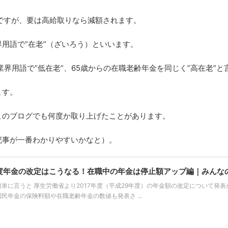
ですが、要は高給取りなら減額されます。
用語で”在老”（ざいろう）といいます。
業界用語で”低在老”、65歳からの在職老齢年金を同じく”高在老”と
ます。
このブログでも何度か取り上げたことがあります。
記事が一番わかりやすいかなと）。
年度年金の改定はこうなる！在職中の年金は停止額アップ編｜みんな
単に言うと 厚生労働省より2017年度（平成29年度）の年金額の改定について発表
民年金の保険料額や在職老齢年金の数値も発表さ ...