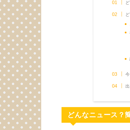
ど
ど
今
出
どんなニュース？