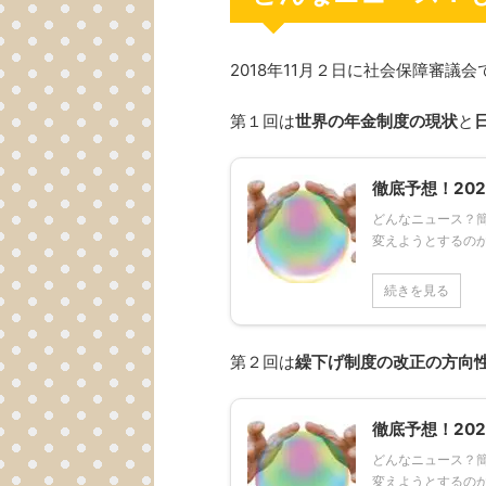
2018年11月２日に社会保障審
第１回は
世界の年金制度の現状
と
徹底予想！20
どんなニュース？簡
変えようとするのか
続きを見る
第２回は
繰下げ制度の改正の方向
徹底予想！20
どんなニュース？簡
変えようとするのか