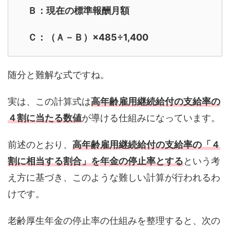
Ｂ：現在の標準報酬月額
Ｃ：（Ａ－Ｂ）×485÷1,400
随分と難解な式ですね。
実は、この計算式は
高年齢雇用継続給付の支給率の
４割に当たる数値
が導ける仕組みになっています。
前述のとおり、
高年齢雇用継続給付の支給率の「４
割に相当する割合」を年金の停止率とする
という考
え方に基づき、このような難しい計算が行われるわ
けです。
老齢厚生年金の停止率の仕組みを整理すると、次の