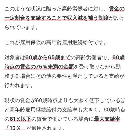
このような状況に陥った高齢労働者に対し、
賃金の
一定割合を支給することで収入減を補う制度
が設け
られています。
これが雇用保険の高年齢雇用継続給付です。
対象者は
60
歳から65歳まで
の高齢労働者で、
60
歳
時点の賃金の75％未満の金額
を受け取りながら勤
務する場合にその他の要件も満たしていると支給が
行われます。
現状の賃金が60歳時点よりも大きく低下しているほ
ど高年齢雇用継続給付の支給率も大きく、60歳時点
の
61
％以下
の賃金で働いている場合に
最大支給率
「15％」
が適用されます。