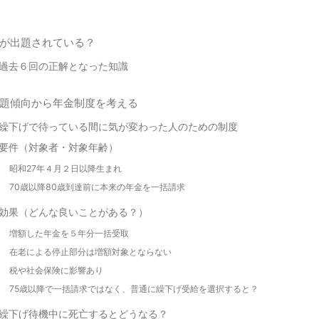
が出題されている？
過去６回の正解となった知識
題傾向から年金制度を考える
繰下げで待っている間に気が変わった人のための制度
要件（対象者・対象年齢）
昭和27年４月２日以降生まれ
70歳以降80歳到達前に本来の年金を一括請求
効果（どんな良いことがある？）
増額した年金を５年分一括受取
在老による停止部分は増額対象とならない
税や社会保険に影響あり
75歳以降で一括請求ではなく、普通に繰下げ受給を選択すると？
繰下げ待機中に死亡するとどうなる？