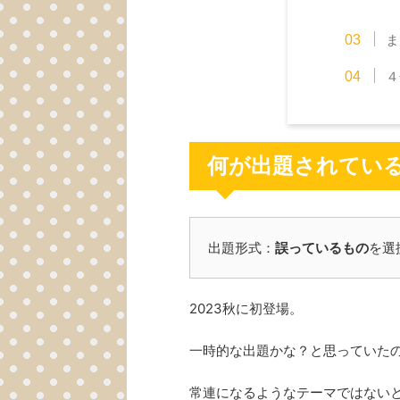
ま
４
何が出題されてい
出題形式：
誤っているもの
を選
2023秋に初登場。
一時的な出題かな？と思っていた
常連になるようなテーマではない