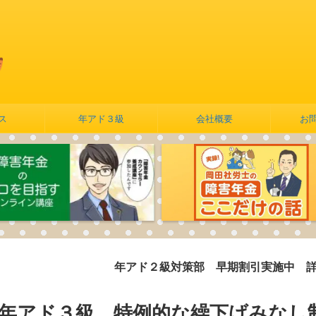
ス
年アド３級
会社概要
お
年アド２級対策部 早期割引実施中 詳しくは
こ
版】年アド３級 特例的な繰下げみなし