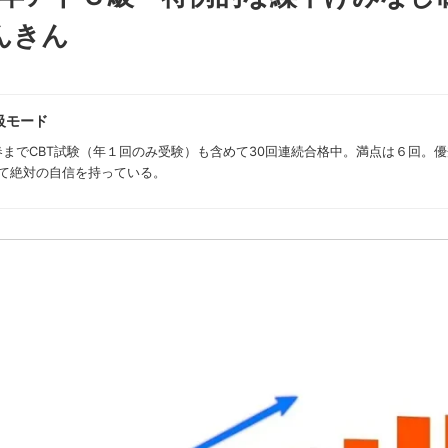
んきん
級モード
年春までCBT試験（年１回のみ受験）も含めて30回連続合格中。満点は６回。
て絶対の自信を持っている。