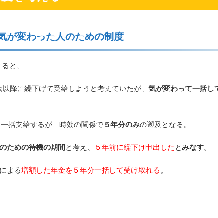
気が変わった人のための制度
すると、
0歳以降に繰下げて受給しようと考えていたが、
気が変わって一括し
て一括支給するが、時効の関係で
５年分のみ
の遡及となる。
のための待機の期間
と考え、
５年前に繰下げ申出した
と
みなす
。
による
増額した年金を５年分一括して受け取れる
。