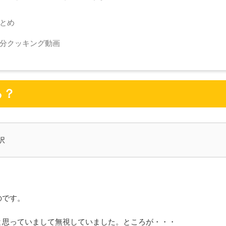
とめ
分クッキング動画
る？
択
のです。
と思っていまして無視していました。ところが・・・