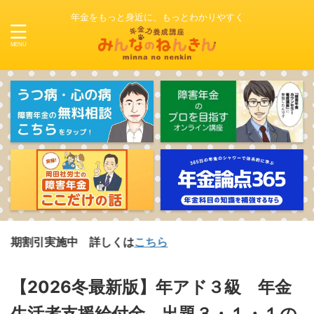
年金をもっと身近に、もっとわかりやすく
施中 詳しくは
こちら
【2026冬最新版】年アド３級 年金
生活者支援給付金 出題３・１・１の