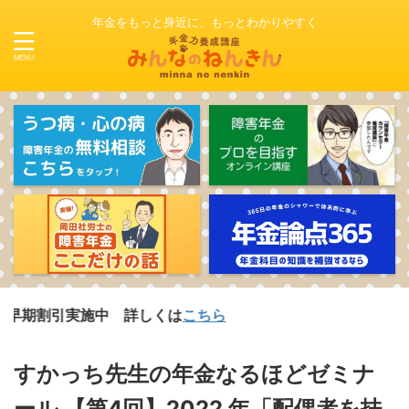
年金をもっと身近に、もっとわかりやすく
施中 詳しくは
こちら
すかっち先生の年金なるほどゼミナ
ール 【第4回】2022 年「配偶者を扶