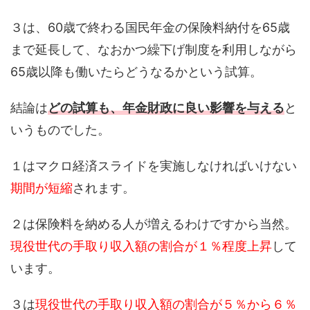
３は、60歳で終わる国民年金の保険料納付を65歳
まで延長して、なおかつ繰下げ制度を利用しながら
65歳以降も働いたらどうなるかという試算。
結論は
どの試算も、年金財政に良い影響を与える
と
いうものでした。
１はマクロ経済スライドを実施しなければいけない
期間が短縮
されます。
２は保険料を納める人が増えるわけですから当然。
現役世代の手取り収入額の割合が１％程度上昇
して
います。
３は
現役世代の手取り収入額の割合が５％から６％