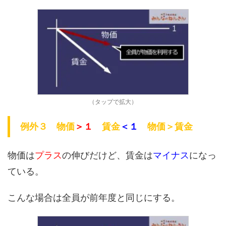
（タップで拡大）
例外３ 物価
＞１
賃金
＜１
物価＞賃金
物価は
プラス
の伸びだけど、賃金は
マイナス
になっ
ている。
こんな場合は全員が前年度と同じにする。