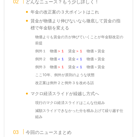
どんなニュース？もう少し詳しく！
年金の改正案の３大ポイントはこれ
賃金が物価より伸びないなら徹底して賃金の指
標で年金額を変える
物価よりも賃金の方が伸びていくことが年金額改定の
前提
例外１ 物価
賃金
物価＞賃金
＞１
＞１
例外２ 物価
賃金
物価＞賃金
＜１
＜１
例外３ 物価
賃金
物価＞賃金
＞１
＜１
ここ10年、例外が原則のような状態
改正案は例外２と例外３を改める話
マクロ経済スライドが繰越し方式へ
現行のマクロ経済スライドはこんな仕組み
減額スライドできなかった分を積み上げて繰り越す仕
組み
今回のニュースまとめ