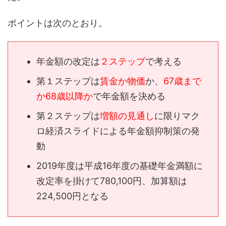
ポイントは次のとおり。
年金額の改定は
２ステップ
で考える
第１ステップは
賃金か物価
か、
67歳まで
か68歳以降か
で年金額を決める
第２ステップは
増額の見通し
に限りマク
ロ経済スライドによる年金額抑制策の発
動
2019年度は平成16年度の基礎年金満額に
改定率を掛けて780,100円、加算額は
224,500円となる