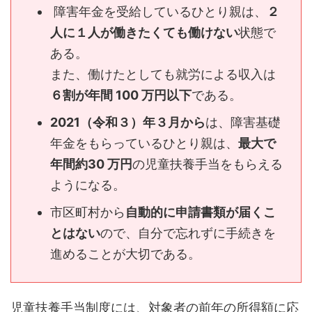
障害年金を受給しているひとり親は、
２
人に１人が働きたくても働けない
状態で
ある。
また、働けたとしても就労による収入は
６割が年間 100 万円以下
である。
2021（令和３）年３月から
は、障害基礎
年金をもらっているひとり親は、
最大で
年間約30 万円
の児童扶養手当をもらえる
ようになる。
市区町村から
自動的に申請書類が届くこ
とはない
ので、自分で忘れずに手続きを
進めることが大切である。
児童扶養手当制度には、対象者の前年の所得額に応