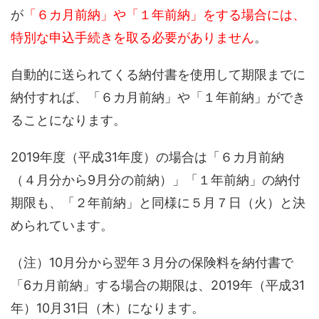
が
「６
カ
月前納」
や
「１年前納」をする場合には、
特別な申込手続きを取る必要がありません
。
自動的に送られてくる
納付書を使用して期限までに
納付すれば
、
「６
カ
月前納」
や
「１年前納」
ができ
ることになります。
2019
年
度
（平成
31
年
度
）の場合
は
「６カ月前納
（４月分から
9
月分
の前納
）
」「１年前納」の
納付
期限も
、
「２年前納」と同様に５月７日（火）
と決
められています
。
（注）
10
月分から
翌年３月
分の
保険料を納付書で
「
6
カ月前納」
する場合の
期限は
、
2019
年（
平成
31
年
）
10
月
31
日
（
木
）
になります。