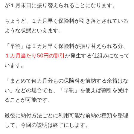
が
１月末日に
振り替えられ
る
ことになります
。
ちょうど
、
１カ月早く保険料が引き落とされている
ような状態
といえます
。
「早割」は
１カ月早く保険料が
振り替えられる分、
１カ月
当たり
50
円の割引
が発生する仕組みになって
います。
「
まとめて何カ月分もの保険料を
前納する
余裕はな
い
」
などの場合
でも、「早割」を使えば割引を受け
ることが可能
です
。
最後に納付方法ごとに
利用
可能な前納の種類を整理
して、
今回の説明は終了にします。