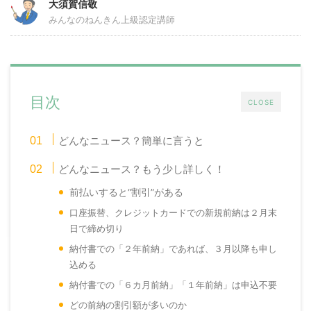
大須賀信敬
みんなのねんきん上級認定講師
目次
CLOSE
どんなニュース？簡単に言うと
どんなニュース？もう少し詳しく！
前払いすると“割引”がある
口座振替、クレジットカードでの新規前納
は
２月末
日
で
締め切り
納付書での「
２
年前納」
であれば、３月以降も申し
込める
納付書での「６
カ
月前納」「１年前納」は
申込不要
どの前納の割引額が多いのか