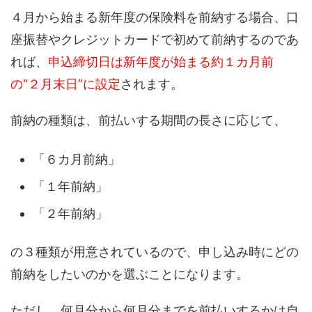
４月から始まる新年度の保険料を前納する場合、口
座振替やクレジットカードで初めて前納するのであ
れば、
申込
締切日
は新年度が始まる約
１
カ
月前
の
“
２
月末日
”
に設定
されます。
前納の種類は
、前払いする期間の長さに応じて、
「６
カ
月前納」
「１年前納」
「２年前納」
の３
種類
が
用意されている
ので
、申し込み時に
どの
前納を
したいのかを
選ぶこと
になります
。
ただし、
何月分から何月分までを
前払い
するかは
自