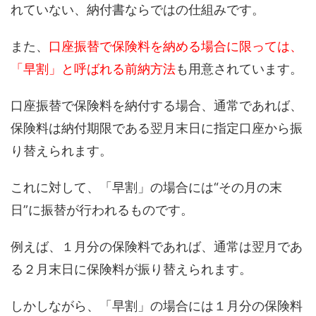
れていない
、納付書ならではの
仕組み
で
す。
また、
口座振替で保険料を納める場合に限っては、
「早割」と呼ばれる
前納方法
も
用意されています
。
口座振替で保険料を納付する場合、
通常であれば、
保険料は納付期限である翌月末日に指定口座から
振
り替えられ
ます。
これに対して、
「
早割
」
の場合には
“
その月の末
日
”
に振替が行われる
ものです。
例えば
、１月分の保険料であれば、
通常は翌月であ
る２月末日に保険料が
振り替えられます
。
しかしながら
、
「
早割
」
の場合には
１月分の保険料