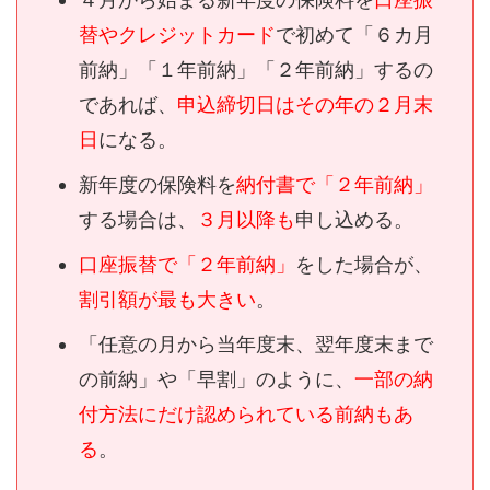
替やクレジットカード
で初めて
「６カ月
前納」「１年前納」「２年前納」
するの
であれば、
申込
締切日
は
その年の
２月末
日
に
なる。
新年度の保険料を
納付書で「２年前納」
する場合は、
３月以降も
申し込める。
口座振替で
「
２年前納
」
を
した場合が、
割引額が最も大きい
。
「任意の月から当年度末、翌年度末まで
の前納」
や「早割」のように、
一部の納
付方法にだけ認められている前納もあ
る
。