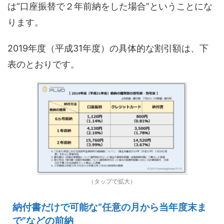
は“口座振替で２年前納をした場合”
ということにな
ります。
2019
年度（平成
31
年度
）
の
具体的な割引額
は
、
下
表のとおりです
。
（タップで拡大）
納付書だけで可能な“任意の月から当年度末ま
で”などの前納