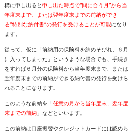
構に申し出ると
申し出た時点で
“
間に合う
月
”から
当
年度末
まで
、
または
翌年度
末までの前納ができ
る
“
特別な納付書
”
の発行を受けることが可能
になり
ます。
従って
、
仮に
「前納用の保険料を納めそびれ
、
６月
に
入ってしまった
」というような場合
でも
、手続き
をす
れば
６月分の保険料から当年度末まで、
または
翌年度末までの前納ができる納付書の発行を受けら
れること
になります
。
このような前納を
「
任意の月から当年度末、翌年度
末までの前納
」
などといいます。
この前納は
口座振替やクレジットカードには
認めら