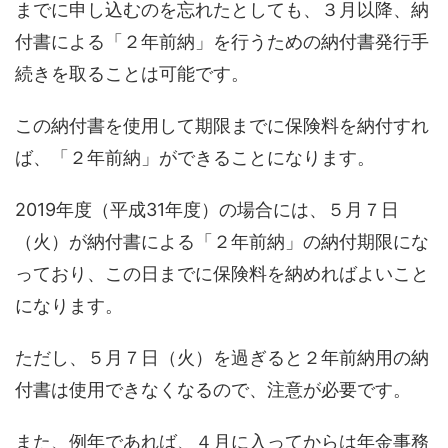
までに申し込
むのを忘れたと
しても、３月以降、納
付書による
「
２年前納
」
を行うための
納付書発行
手
続きを取ることは可能です。
この納付書を使用して期限までに
保険料を
納付すれ
ば
、
「２年
前納
」
ができることになります。
2019
年
度
（平成
31
年
度
）の場合には
、
５月７日
（火）が
納付書による「２年前納」の
納付
期限
にな
って
おり
、この日までに
保険料を納めれば
よいこと
にな
ります
。
ただし、
５月７日（火）
を過ぎると
２年
前納用の納
付書は使用できなくなるので、注意が必要です。
また、例年であれば、４月に入ってからは
年金事務