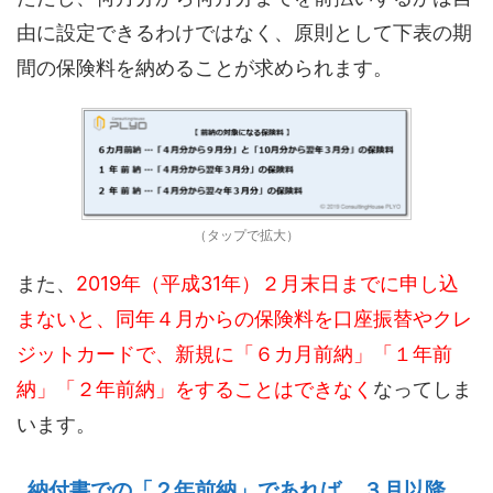
由に設定
できるわけではなく、原則として
下表の
期
間の保険料を
納める
こと
が求められま
す。
（タップで拡大）
また
、
2019
年（平成
31
年）
２月末日
までに申し込
まないと
、
同年
４月からの保険料を口座
振替やクレ
ジットカードで
、
新規に
「６カ月前納」「１年前
納」「２年前納」
を
することはでき
なく
なってしま
います
。
納付書での「
２
年前納」
であれば、３月以降