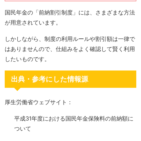
国民年金
の
「
前納割引制度
」
には
、
さまざまな方法
が用意されて
います。
しかしながら、
制度の利用ルールや
割引額
は
一律で
はありません
ので、
仕組みを
よく
確認し
て
賢く利用
したいものです。
出典・参考にした情報源
厚生労働省
ウェブサイト
：
平成
31
年度における国民年金保険料の前納額に
ついて