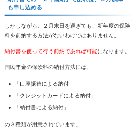
も申し込める
しかしながら、
２
月
末日を過ぎても
、
新年度の保険
料
を
前納
する
方法がないわけではありません。
納付書を使って
行う
前納
であれば可能
になります。
国民年金の保険料の納付方法には、
「口座振替による納付」
「クレジットカードによる納付」
「納付書による納付」
の３種類が
用意されています
。