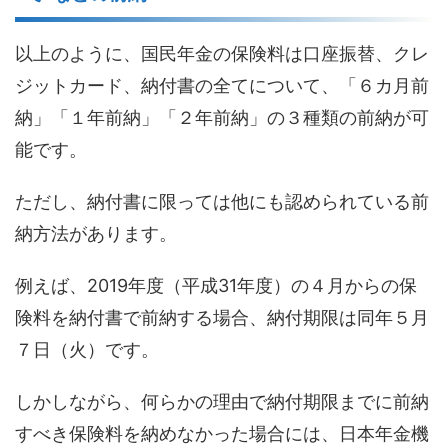
以上のように、
国民年金の保険料は
口座振替、クレ
ジットカード
、納付書
の全てについて
、
「６カ月前
納」「１年前納」「２年前納」の３種類の前納が可
能です
。
ただし、
納付書に限っては
他にも認められている前
納方法があります
。
例えば、
2019
年度（平成
31
年度）の
４月からの
保
険料を納付書で前納する場合、納付期限は同年５月
７日（火）です。
しかしながら、何らかの理由で納付期限までに前納
すべき保険料を納めなかった場合には、日本年金機