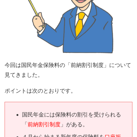
今回は
国民年金保険料の
「
前納
割引
制度
」
について
見てきました。
ポイントは次のとおりです。
国民年金には
保険料の割引を受けられる
「
前納割引制度
」
がある。
４月から始まる新年度の保険料を
口座振