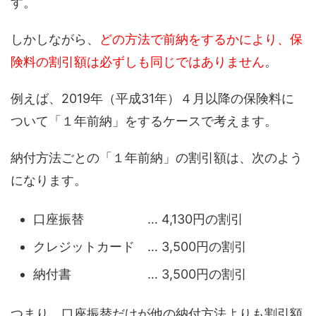
す。
しかしながら、
どの方法で前納をするかにより、
保
険料の割引額は
必ずしも
同じではありません
。
例えば、
2019
年（平成
31
年）４月以降の保険料に
ついて
「１年前納」をするケースで考えます。
納付方法ごとの「１年前納」の割引額は、
次のよう
になります。
口座振替
…
4
,
130
円
の割引
クレジットカード
…
3,500
円
の割引
納付書
…
3,500
円
の割引
つまり、
口
座振替だけが他の納付方法よりも割引額