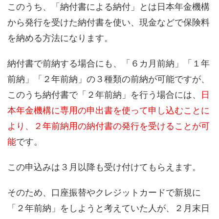
このうち、
「納付書による納付」とは日本年金機構
から発行を受けた納付書を使い、現金などで保険料
を納める方法になります。
納付書で前納する場合にも
、
「６
カ
月前納」「１年
前納」「２年前納」の３種類の前納が可能ですが、
このうち
納付書で「２年前納」を
行う
場合には、
日
本年金機構に専用の申出書を使って申し込むことに
より、２年前納用の納付書の発行を受けることが可
能
です。
この申込みは
３月以降も
受け付け
てもらえます
。
そのため
、口座振替やクレジットカードで新規に
「２年前納」をしようと考えていた人が、２月末日