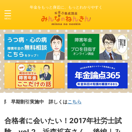
年金をもっと身近に、もっとわかりやすく
割引実施中 詳しくは
こちら
合格者に会いたい！2017年社労士試
験 vol.2 近森拡充さん 後編｜み