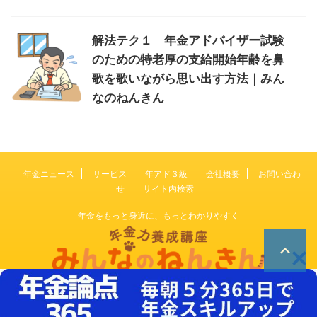
解法テク１ 年金アドバイザー試験
のための特老厚の支給開始年齢を鼻
歌を歌いながら思い出す方法｜みん
なのねんきん
年金ニュース
サービス
年アド３級
会社概要
お問い合わ
せ
サイト内検索
年金をもっと身近に、もっとわかりやすく
© 2026 みんなのねんきん