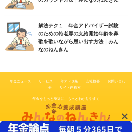
のカウント方法｜みんなのねんきん
解法テク１ 年金アドバイザー試験
のための特老厚の支給開始年齢を鼻
歌を歌いながら思い出す方法｜みん
なのねんきん
年金ニュース
サービス
年アド３級
会社概要
お問い合わ
せ
サイト内検索
年金をもっと身近に、もっとわかりやすく