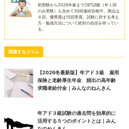
初受験から2026年春までCBT試験（年１回
のみ受験）も含めて30回連続合格中。満点は
６回。優秀賞は15回受賞。試験に対する考え
方・勉強方法について絶対の自信を持ってい
る。
関連するコラム
【2026冬最新版】年アド３級 雇用
保険と老齢厚生年金 頻出の高年齢
求職者給付金｜みんなのねんきん
年アド３級試験の過去問を効果的に
活用する５つのポイントとは｜みん
なのねんきん