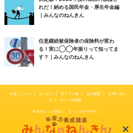
れだ！納める国民年金・厚生年金編
｜みんなのねんきん
任意継続被保険者の保険料が変わ
る！実に◯◯年振りって知ってま
す？｜みんなのねんきん
年金ニュース
サービス
年アド３級
会社概要
お問い合わ
せ
サイト内検索
年金をもっと身近に、もっとわかりやすく