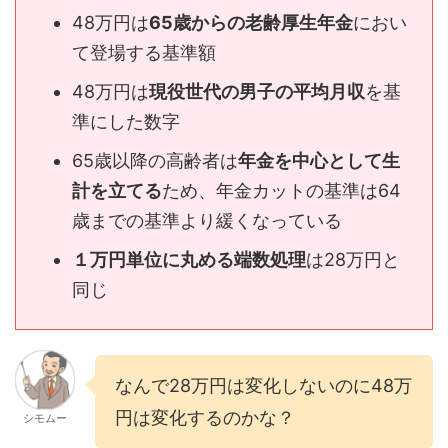
48万円は
65歳からの老齢厚生年金
におい
て登場する基準額
48万円は
現役世代の男子の平均月収
を基
準にした数字
65歳以降の高齢者は
年金を中心として生
計を立てる
ため、年金カットの基準は64
歳までの基準より緩くなっている
１万円単位に丸める端数処理
は28万円と
同じ
なんで28万円は変化しないのに48万
円は変化するのかな？
シモムー