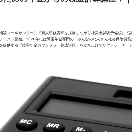
相談コールセンターにて新人研修講師を担当しながら社労士試験予備校にて講
ジェクト開始。2020年には障害年金専門の「みんなのねんきん社会保険労務士
を提供する「障害年金カウンセラー養成講座」を立ち上げてサブトレーナー