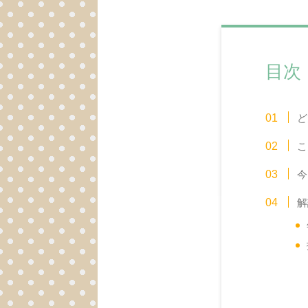
目次
ど
こ
今
解