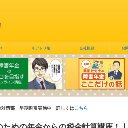
ス
年アド３級
会社概要
お
 早期割引実施中 詳しくは
こちら
のための年金からの税金計算講座！