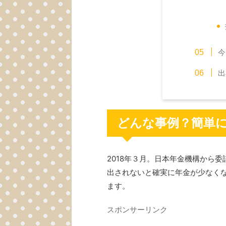
今
出
どんな事例？簡単
2018年３月。日本年金機構から
出されないと確実に年金が少なく
ます。
スポンサーリンク