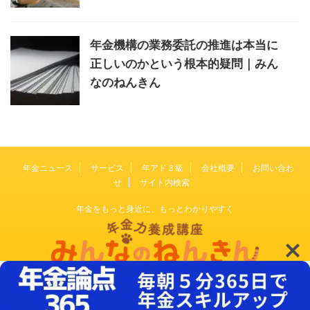
年金機構の業務委託の推進は本当に
正しいのかという根本的疑問｜みん
なのねんきん
年金ニュース
サービス
年アド３級
会社概要
お問い合わ
せ
サイト内検索
年金をもっと身近に、もっとわかりやすく
© 2026 みんなのねんきん