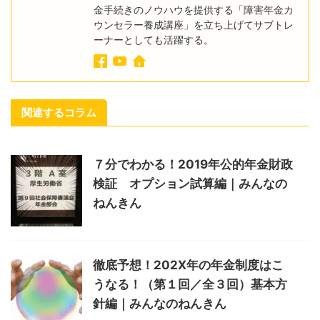
金手続きのノウハウを提供する「障害年金カ
ウンセラー養成講座」を立ち上げてサブトレ
ーナーとしても活躍する。
関連するコラム
７分でわかる！2019年公的年金財政
検証 オプション試算編｜みんなの
ねんきん
徹底予想！202X年の年金制度はこ
うなる！（第１回／全３回）基本方
針編｜みんなのねんきん