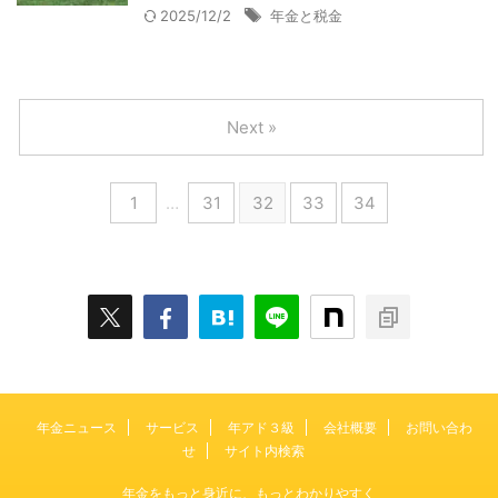
2025/12/2
年金と税金
Next »
1
…
31
32
33
34
年金ニュース
サービス
年アド３級
会社概要
お問い合わ
せ
サイト内検索
年金をもっと身近に、もっとわかりやすく