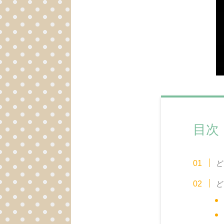
目次
ど
ど