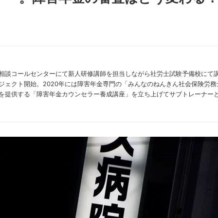
相談コールセンターにて新人研修講師を担当しながら社労士試験予備校にて講
ジェクト開始。2020年には障害年金専門の「みんなのねんきん社会保険労務士
を提供する「障害年金カウンセラー養成講座」を立ち上げてサブトレーナー