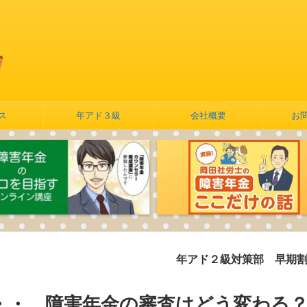
ス
年アド３級
会社概要
お
年アド２級対策部 早期割引実施中
・・。障害年金の審査はどう変わる