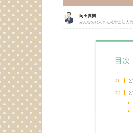
岡田真樹
みんなのねんきん社労士法人
目次
ど
ど