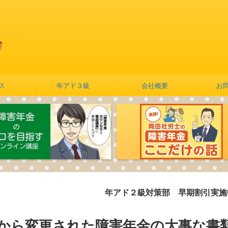
ス
年アド３級
会社概要
お
年アド２級対策部 早期割引実施中 詳し
月から変更された障害年金の大事な書