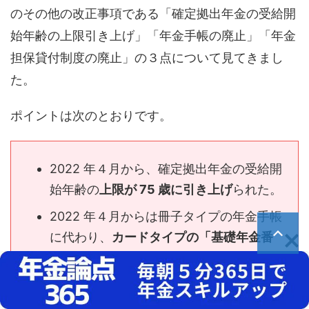
のその他の改正事項である「確定拠出年金の受給開
始年齢の上限引き上げ」「年金手帳の廃止」「年金
担保貸付制度の廃止」の３点について見てきまし
た。
ポイントは次のとおりです。
2022 年４月から、確定拠出年金の受給開
始年齢の
上限が 75 歳に引き上げ
られた。
2022 年４月からは冊子タイプの年金手帳
に代わり、
カードタイプの「基礎年金番
号通知書」
が発行されている。
年金の受給権を担保に借り入れができる
「年金担保貸付制度」は、
2022 年３月い