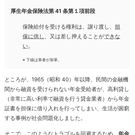
厚生年金保険法第 41 条第１項前段
保険給付を受ける権利は、譲り渡し、
担
保に供し
、又は差し押えることが
できな
い
。
※ 下線は筆者が加筆。
ところが、1965（昭和 40）年以降、民間の金融機
関から融資を受けられない年金受給者が、高利貸し
（非常に高い利率で融資を行う貸金業者）から年金
証書を担保に借り入れを行ってしまい、生活が困窮
する事例が社会問題化しました。
そこで、このようなトラブルを回避するため、
年金